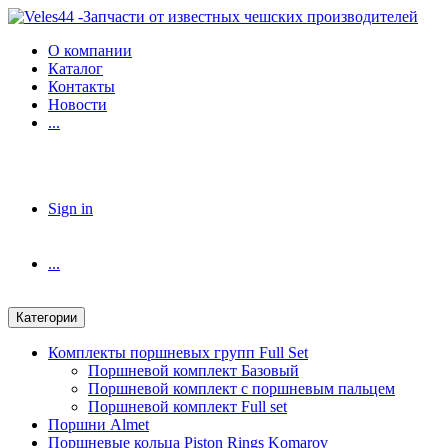
Skip
Skip
to
to
О компании
navigation
content
Каталог
Контакты
Новости
...
Sign in
...
Категории
Комплекты поршневых групп Full Set
Поршневой комплект Базовый
Поршневой комплект с поршневым пальцем
Поршневой комплект Full set
Поршни Almet
Поршневые кольца Piston Rings Komarov