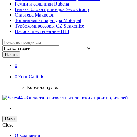
Ремни и сальники Rubena
Гильзы блока цилиндра Seco Group
Стартера Magneton
Топливная аппаратура Motorpal
Турбокомпрессоры CZ Strakonice
Насосы шестеренные НШ
Search
for:
Искать
0
0
Your Cart
0 ₽
Корзина пуста.
Menu
Close
О компании