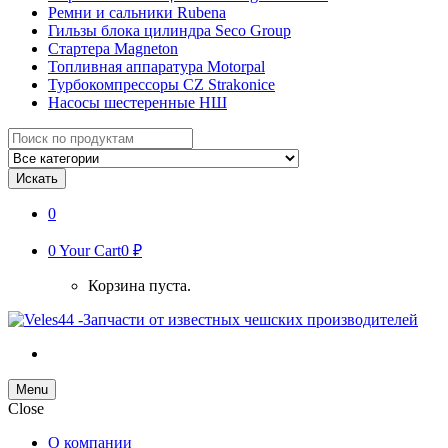
Ремни и сальники Rubena
Гильзы блока цилиндра Seco Group
Стартера Magneton
Топливная аппаратура Motorpal
Турбокомпрессоры CZ Strakonice
Насосы шестеренные НШ
Search
for:
Искать
0
0
Your Cart
0 ₽
Корзина пуста.
Menu
Close
О компании