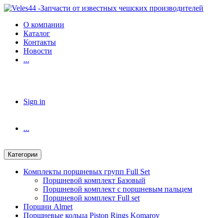
Skip
Skip
to
to
О компании
navigation
content
Каталог
Контакты
Новости
...
Sign in
...
Категории
Комплекты поршневых групп Full Set
Поршневой комплект Базовый
Поршневой комплект с поршневым пальцем
Поршневой комплект Full set
Поршни Almet
Поршневые кольца Piston Rings Komarov