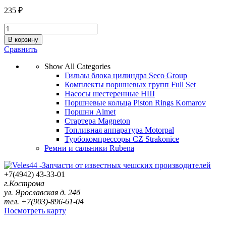
235
₽
B-
887
В корзину
ремень
Сравнить
Rubena
quantity
Show All Categories
Гильзы блока цилиндра Seco Group
Комплекты поршневых групп Full Set
Насосы шестеренные НШ
Поршневые кольца Piston Rings Komarov
Поршни Almet
Стартера Magneton
Топливная аппаратура Motorpal
Турбокомпрессоры CZ Strakonice
Ремни и сальники Rubena
+7(4942) 43-33-01
г.Кострома
ул. Ярославская д. 24б
тел. +7(903)-896-61-04
Посмотреть карту