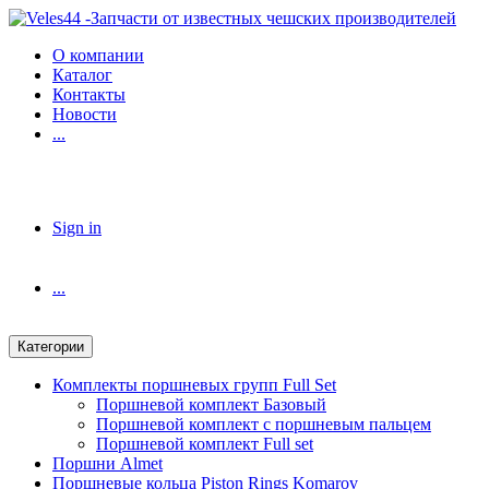
Skip
Skip
to
to
О компании
navigation
content
Каталог
Контакты
Новости
...
Sign in
...
Категории
Комплекты поршневых групп Full Set
Поршневой комплект Базовый
Поршневой комплект с поршневым пальцем
Поршневой комплект Full set
Поршни Almet
Поршневые кольца Piston Rings Komarov