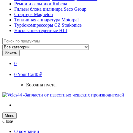
Ремни и сальники Rubena
Гильзы блока цилиндра Seco Group
Стартера Magneton
Топливная аппаратура Motorpal
Турбокомпрессоры CZ Strakonice
Насосы шестеренные НШ
Search
for:
Искать
0
0
Your Cart
0 ₽
Корзина пуста.
Menu
Close
О компании