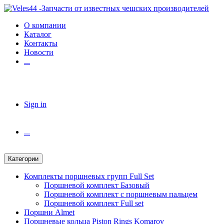
Skip
Skip
to
to
О компании
navigation
content
Каталог
Контакты
Новости
...
Sign in
...
Категории
Комплекты поршневых групп Full Set
Поршневой комплект Базовый
Поршневой комплект с поршневым пальцем
Поршневой комплект Full set
Поршни Almet
Поршневые кольца Piston Rings Komarov