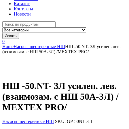
Каталог
Контакты
Новости
Search
for:
Искать
0
Home
Насосы шестеренные НШ
НШ -50.NT- 3Л усилен. лев.
(взаимозам. с НШ 50А-3Л) /МЕХТЕХ PRO/
НШ -50.NT- 3Л усилен. лев.
(взаимозам. с НШ 50А-3Л) /
МЕХТЕХ PRO/
Насосы шестеренные НШ
SKU:
GP-50NT-3-1