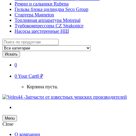
Ремни и сальники Rubena
Гильзы блока цилиндра Seco Group
Стартера Magneton
Топливная аппаратура Motorpal
Турбокомпрессоры CZ Strakonice
Насосы шестеренные НШ
Search
for:
Искать
0
0
Your Cart
0 ₽
Корзина пуста.
Menu
Close
О компании