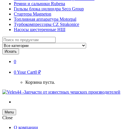
Ремни и сальники Rubena
Гильзы блока цилиндра Seco Group
Стартера Magneton
Топливная аппаратура Motorpal
Турбокомпрессоры CZ Strakonice
Насосы шестеренные НШ
Search
for:
Искать
0
0
Your Cart
0 ₽
Корзина пуста.
Menu
Close
О компании