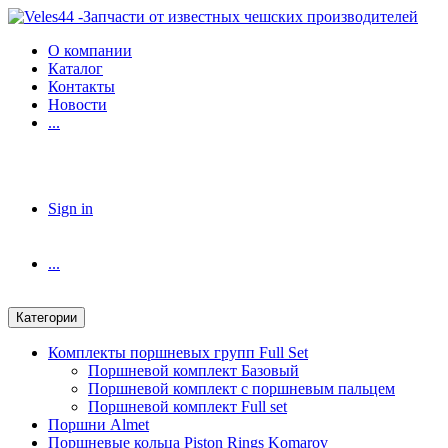
Skip
Skip
to
to
О компании
navigation
content
Каталог
Контакты
Новости
...
Sign in
...
Категории
Комплекты поршневых групп Full Set
Поршневой комплект Базовый
Поршневой комплект с поршневым пальцем
Поршневой комплект Full set
Поршни Almet
Поршневые кольца Piston Rings Komarov