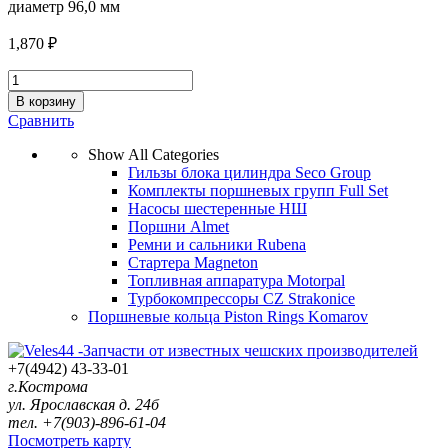
диаметр 96,0 мм
1,870
₽
Поршневые
кольца
В корзину
ГАЗ
Сравнить
Евро
2,
Show All Categories
96,0
Гильзы блока цилиндра Seco Group
мм
Комплекты поршневых групп Full Set
(4
Насосы шестеренные НШ
п/
Поршни Almet
к-
Ремни и сальники Rubena
та)
Стартера Magneton
quantity
Топливная аппаратура Motorpal
Турбокомпрессоры CZ Strakonice
Поршневые кольца Piston Rings Komarov
+7(4942) 43-33-01
г.Кострома
ул. Ярославская д. 24б
тел. +7(903)-896-61-04
Посмотреть карту