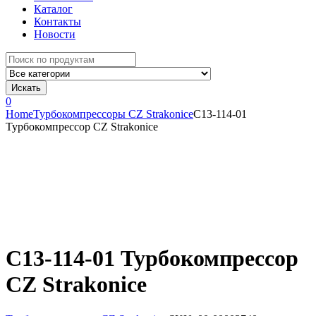
Каталог
Контакты
Новости
Search
for:
Искать
0
Home
Турбокомпрессоры CZ Strakonice
С13-114-01
Турбокомпрессор CZ Strakonice
С13-114-01 Турбокомпрессор
CZ Strakonice
Турбокомпрессоры CZ Strakonice
SKU:
00-00003740
Владимирский Тракторный Завод (ВТЗ)
Техническая спецификация C13-114-01
термодинамические характеристики 1370AS/8.12