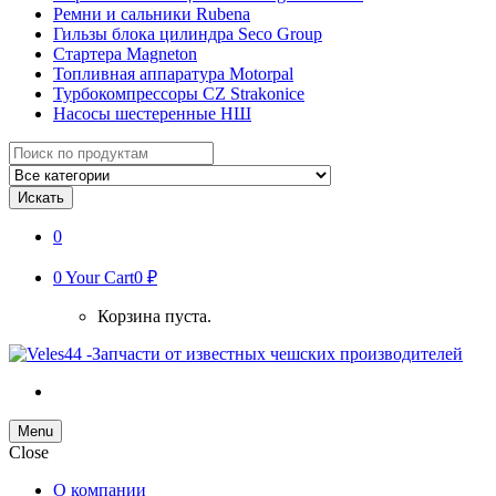
Ремни и сальники Rubena
Гильзы блока цилиндра Seco Group
Стартера Magneton
Топливная аппаратура Motorpal
Турбокомпрессоры CZ Strakonice
Насосы шестеренные НШ
Search
for:
Искать
0
0
Your Cart
0 ₽
Корзина пуста.
Menu
Close
О компании