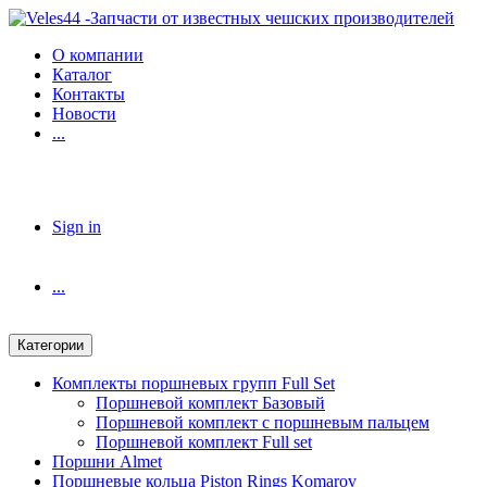
Skip
Skip
to
to
О компании
navigation
content
Каталог
Контакты
Новости
...
Sign in
...
Категории
Комплекты поршневых групп Full Set
Поршневой комплект Базовый
Поршневой комплект с поршневым пальцем
Поршневой комплект Full set
Поршни Almet
Поршневые кольца Piston Rings Komarov