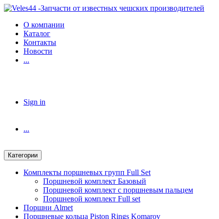
Skip
Skip
to
to
О компании
navigation
content
Каталог
Контакты
Новости
...
Sign in
...
Категории
Комплекты поршневых групп Full Set
Поршневой комплект Базовый
Поршневой комплект с поршневым пальцем
Поршневой комплект Full set
Поршни Almet
Поршневые кольца Piston Rings Komarov