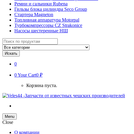
Ремни и сальники Rubena
Гильзы блока цилиндра Seco Group
Стартера Magneton
Топливная аппаратура Motorpal
Турбокомпрессоры CZ Strakonice
Насосы шестеренные НШ
Search
for:
Искать
0
0
Your Cart
0 ₽
Корзина пуста.
Menu
Close
О компании