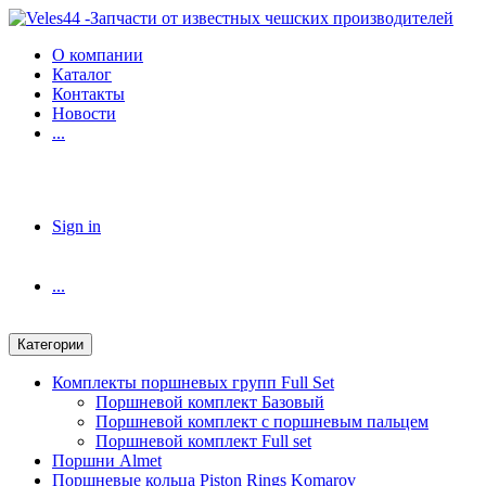
Skip
Skip
to
to
О компании
navigation
content
Каталог
Контакты
Новости
...
Sign in
...
Категории
Комплекты поршневых групп Full Set
Поршневой комплект Базовый
Поршневой комплект с поршневым пальцем
Поршневой комплект Full set
Поршни Almet
Поршневые кольца Piston Rings Komarov