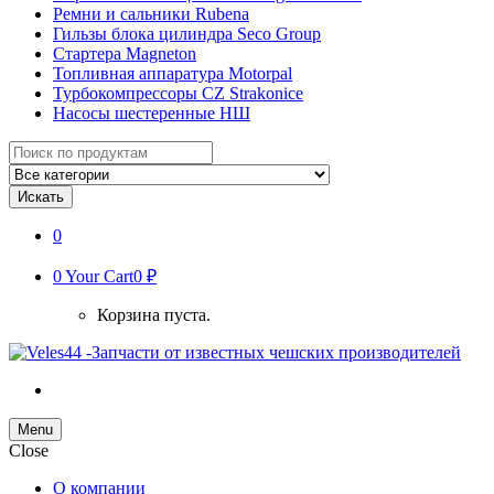
Ремни и сальники Rubena
Гильзы блока цилиндра Seco Group
Стартера Magneton
Топливная аппаратура Motorpal
Турбокомпрессоры CZ Strakonice
Насосы шестеренные НШ
Search
for:
Искать
0
0
Your Cart
0 ₽
Корзина пуста.
Menu
Close
О компании