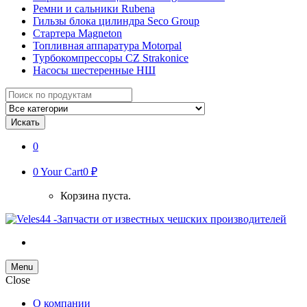
Ремни и сальники Rubena
Гильзы блока цилиндра Seco Group
Стартера Magneton
Топливная аппаратура Motorpal
Турбокомпрессоры CZ Strakonice
Насосы шестеренные НШ
Search
for:
Искать
0
0
Your Cart
0 ₽
Корзина пуста.
Menu
Close
О компании