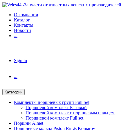
Skip
Skip
to
to
О компании
navigation
content
Каталог
Контакты
Новости
...
Sign in
...
Категории
Комплекты поршневых групп Full Set
Поршневой комплект Базовый
Поршневой комплект с поршневым пальцем
Поршневой комплект Full set
Поршни Almet
Поршневые кольца Piston Rings Komarov