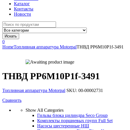
Каталог
Контакты
Новости
Search
for:
Искать
0
Home
Топливная аппаратура Motorpal
ТНВД РР6М10Р1f-3491
ТНВД РР6М10Р1f-3491
Топливная аппаратура Motorpal
SKU:
00-00002731
Сравнить
Show All Categories
Гильзы блока цилиндра Seco Group
Комплекты поршневых групп Full Set
Насосы шестеренные НШ