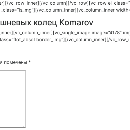
er][/vc_row_inner][/vc_column][/vc_row][vc_row el_class=”
el_class=”ls_mg”][/vc_column_inner][vc_column_inner width
ршневых колец Komarov
nner][vc_column_inner][vc_single_image image=”4178″ img_s
lass=”flot_absol border_img”][/vc_column_inner][/vc_row_
ля помечены
*