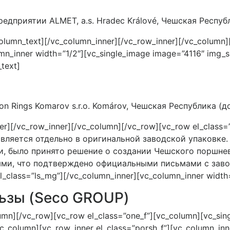
едприятии ALMET, a.s. Hradec Králové, Чешская Респуб
umn_text][/vc_column_inner][/vc_row_inner][/vc_column]
_inner width=”1/2″][vc_single_image image=”4116″ img_size
text]
n Rings Komarov s.r.o. Komárov, Чешская Республика (д
er][/vc_row_inner][/vc_column][/vc_row][vc_row el_class=
вляется отдельно в оригинальной заводской упаковке.
ми, было принято решение о создании Чешского поршне
и, что подтверждено официальными письмами с заводов
el_class=”ls_mg”][/vc_column_inner][vc_column_inner widt
ьзы (Seco GROUP)
umn][/vc_row][vc_row el_class=”one_f”][vc_column][vc_sing
c_column][vc_row_inner el_class=”porsh_f”][vc_column_inn