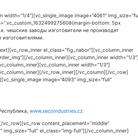
n width=”1/4″][vc_single_image image=”4061″ img_size=”ful
 css=”.vc_custom_1632499275608{margin-bottom: 5px
.к. чешские заводы изготовители не производят
 изготовителями.
][vc_row_inner el_class=”fig_nabor”][vc_column_inner
rder_img”][/vc_column_inner][vc_column_inner width=”1/3″
vc_column_inner][vc_column_inner width=”1/3″]
vc_column_inner][/vc_row_inner][/vc_column][/vc_row]
][vc_single_image image=”4093″ img_size=”full”
 Республика,
www.secoindustries.cz
[/vc_row][vc_row content_placement=”middle”
mg_size=”full” el_class=”img-full”][/vc_column_inner]