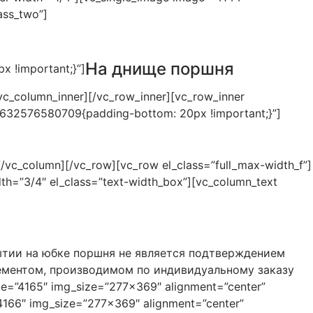
ass_two”]
На днище поршня
x !important;}”]
/vc_column_inner][/vc_row_inner][vc_row_inner
1632576580709{padding-bottom: 20px !important;}”]
[/vc_column][/vc_row][vc_row el_class=”full_max-width_f”]
th=”3/4″ el_class=”text-width_box”][vc_column_text
тии на юбке поршня не является подтверждением
ементом, производимом по индивидуальному заказу
age=”4165″ img_size=”277×369″ alignment=”center”
”4166″ img_size=”277×369″ alignment=”center”