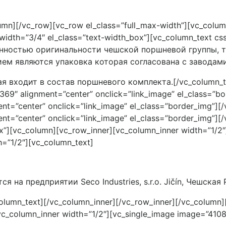
umn][/vc_row][vc_row el_class=”full_max-width”][vc_colum
n width=”3/4″ el_class=”text-width_box”][vc_column_text
енностью оригинальности чешской поршневой группы, т
ем являются упаковка которая согласована с заводами
входит в состав поршневого комплекта.[/vc_column_text
69″ alignment=”center” onclick=”link_image” el_class=”bo
t=”center” onclick=”link_image” el_class=”border_img”][/
t=”center” onclick=”link_image” el_class=”border_img”][/
”][vc_column][vc_row_inner][vc_column_inner width=”1/2″
h=”1/2″][vc_column_text]
на предприятии Seco Industries, s.r.o. Jičín, Чешская
umn_text][/vc_column_inner][/vc_row_inner][/vc_column]
_column_inner width=”1/2″][vc_single_image image=”4108″ i