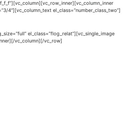
f_f_f”][vc_column][vc_row_inner][vc_column_inner
=”3/4″][vc_column_text el_class=”number_class_two”]
ize=”full” el_class=”flog_relat”][vc_single_image
inner][/vc_column][/vc_row]