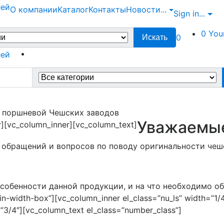
О компании
Каталог
Контакты
Новости
...
Sign in
...
0
You
0
Искать
 поршневой Чешских заводов
Уважаемые
r][vc_column_inner][vc_column_text]
 обращений и вопросов по поводу оригинальности чеш
обенности данной продукции, и на что необходимо обр
in-width-box”][vc_column_inner el_class=”nu_ls” width=”1/
”3/4″][vc_column_text el_class=”number_class”]