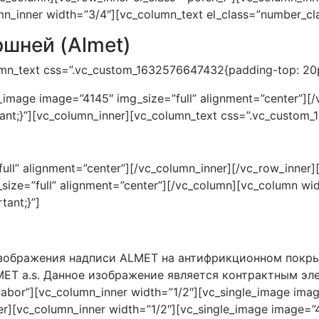
umn_inner width=”3/4″][vc_column_text el_class=”number_cl
шней (Almet)
umn_text css=”.vc_custom_1632576647432{padding-top: 20p
_image image=”4145″ img_size=”full” alignment=”center”][
nt;}”][vc_column_inner][vc_column_text css=”.vc_custom_
ull” alignment=”center”][/vc_column_inner][/vc_row_inner]
ize=”full” alignment=”center”][/vc_column][vc_column wid
ant;}”]
изображения надписи ALMET на антифрикционном покры
ET a.s. Данное изображение является контрактным эл
nabor”][vc_column_inner width=”1/2″][vc_single_image im
ner][vc_column_inner width=”1/2″][vc_single_image image=