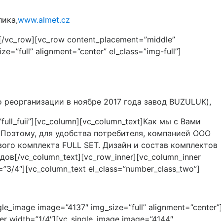
лика,
www.almet.cz
[/vc_row][vc_row content_placement=”middle”
=”full” alignment=”center” el_class=”img-full”]
о реорганизации в ноябре 2017 года завод BUZULUK),
”full_fuii”][vc_column][vc_column_text]Как мы с Вами
 Поэтому, для удобства потребителя, компанией ООО
вого комплекта FULL SET. Дизайн и состав комплектов
[/vc_column_text][vc_row_inner][vc_column_inner
h=”3/4″][vc_column_text el_class=”number_class_two”]
le_image image=”4137″ img_size=”full” alignment=”center”
er width=”1/4″][vc_single_image image=”4144″