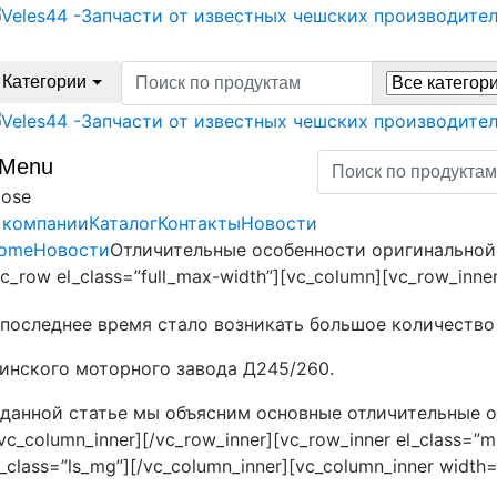
Skip
Skip
to
to
navigation
content
Search
Категории
for:
Search
Menu
for:
lose
 компании
Каталог
Контакты
Новости
ome
Новости
Отличительные особенности оригинальной
vc_row el_class=”full_max-width”][vc_column][vc_row_inne
 последнее время стало возникать большое количество
инского моторного завода Д245/260.
 данной статье мы объясним основные отличительные ос
/vc_column_inner][/vc_row_inner][vc_row_inner el_class=”m
l_class=”ls_mg”][/vc_column_inner][vc_column_inner width=