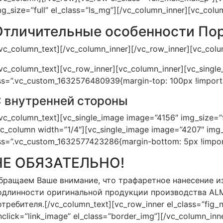
mg_size=”full” el_class=”ls_mg”][/vc_column_inner][vc_col
Отличительные особенности Пор
/vc_column_text][/vc_column_inner][/vc_row_inner][vc_col
/vc_column_text][vc_row_inner][vc_column_inner][vc_single
ss=”.vc_custom_1632576480939{margin-top: 100px !importa
 внутренней стороны
/vc_column_text][vc_single_image image=”4156″ img_size=”f
vc_column width=”1/4″][vc_single_image image=”4207″ img_s
ss=”.vc_custom_1632577423286{margin-bottom: 5px !import
НЕ ОБЯЗАТЕЛЬНО!
бращаем Ваше внимание, что трафаретное нанесение 
одлинности оригинальной продукции производства ALM
отребителя.[/vc_column_text][vc_row_inner el_class=”fig_
nclick=”link_image” el_class=”border_img”][/vc_column_in