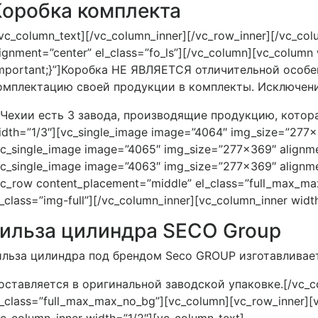
Коробка комплекта
/vc_column_text][/vc_column_inner][/vc_row_inner][/vc_col
lignment=”center” el_class=”fo_ls”][/vc_column][vc_colum
important;}”]Коробка НЕ ЯВЛЯЕТСЯ отличительной особ
омплектацию своей продукции в комплекты. Исключени
 Чехии есть 3 завода, производящие продукцию, которая 
idth=”1/3″][vc_single_image image=”4064″ img_size=”277×3
vc_single_image image=”4065″ img_size=”277×369″ alignmen
vc_single_image image=”4063″ img_size=”277×369″ alignmen
vc_row content_placement=”middle” el_class=”full_max_max
l_class=”img-full”][/vc_column_inner][vc_column_inner widt
Гильза цилиндра SECO Group
ильза цилиндра под брендом Seco GROUP изготавливается 
оставляется в оригинальной заводской упаковке.[/vc_col
l_class=”full_max_max_no_bg”][vc_column][vc_row_inner][vc