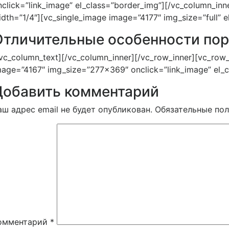
nclick=”link_image” el_class=”border_img”][/vc_column_inn
idth=”1/4″][vc_single_image image=”4177″ img_size=”full” 
Отличительные особенности по
/vc_column_text][/vc_column_inner][/vc_row_inner][vc_row_i
mage=”4167″ img_size=”277×369″ onclick=”link_image” el_c
Добавить комментарий
аш адрес email не будет опубликован.
Обязательные по
омментарий
*