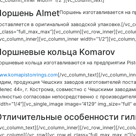
vc_column_inner width=”1/2″][vc_column_text]
Поршень Almet
Поршень изготавливается на пр
оставляется в оригинальной заводской упаковке.[/vc_col
l_class=”full_max_max”][vc_column][vc_row_inner][vc_column
/vc_column_inner][vc_column_inner width=”1/2″][vc_column_
Поршневые кольца Komarov
оршневые кольца изготавливаются на предприятии Pisto
ww.komapistonrings.com
[/vc_column_text][/vc_column_inn
идим, продукция Чешских заводов изготовителей поста
Велес 44», г. Кострома, совместно с Чешскими завода
олностью согласован непосредственно с производителям
idth=”1/4″][vc_single_image image=”4129″ img_size=”full” 
Отличительные особенности гил
/vc_column_text][/vc_column_inner][/vc_row_inner][/vc_col
/vc_column][/vc_row][vc_row el_class=”full_max_max_p”][v