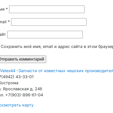
мя
*
mail
*
айт
Сохранить моё имя, email и адрес сайта в этом брау
7(4942) 43-33-01
.Кострома
л. Ярославская д. 24б
ел. +7(903)-896-61-04
осмотреть карту